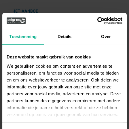
HET AANBOD
We zoeken een fulltime kracht voor de lange termijn.
Binnen Pelgrim Safety heerst een goede sfeer.
Daarom investeren we in onze medewerkers. Daarbij
Toestemming
Details
Over
hebben wij een inwerktraject en een (interne en
externe) opleiding. Je rijdt in je eigen bedrijfsbus en
bent ook verantwoordelijk voor de inhoud ervan. De
Deze website maakt gebruik van cookies
inrichting is een verlengstuk van je rechterhanden!
We gebruiken cookies om content en advertenties te
personaliseren, om functies voor social media te bieden
Wat ga je bij ons verdienen? De salarismogelijkheden
en om ons websiteverkeer te analyseren. Ook delen we
zijn gunstig en hangen af van jouw niveau. Daarbij
informatie over jouw gebruik van onze site met onze
spelen zowel jouw mogelijkheden, ervaring en
partners voor social media, adverteren en analyse. Deze
opleiding een rol. Jij wordt goed beloond voor wat jij
partners kunnen deze gegevens combineren met andere
kan.
informatie die je aan ze hebt verstrekt of die ze hebben
verzameld op basis van jouw gebruik van hun services.