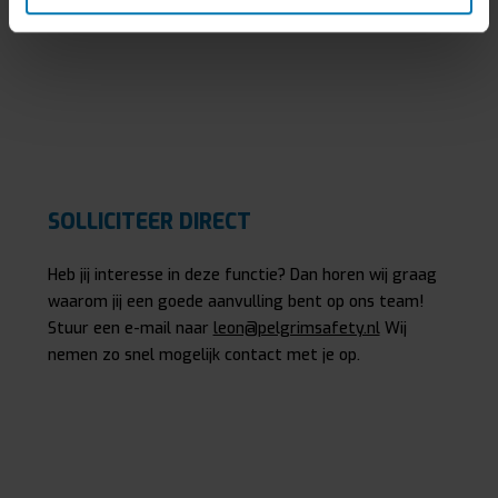
SOLLICITEER DIRECT
Heb jij interesse in deze functie? Dan horen wij graag
waarom jij een goede aanvulling bent op ons team!
Stuur een e-mail naar
leon@pelgrimsafety.nl
Wij
nemen zo snel mogelijk contact met je op.