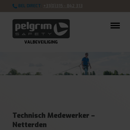
BEL DIRECT:
+31(0)315 - 842 313
VALBEVEILIGING
Technisch Medewerker –
Netterden