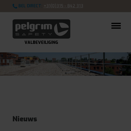
BEL DIRECT:
+31(0)315 - 842 313
VALBEVEILIGING
Nieuws