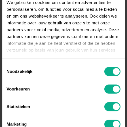
We gebruiken cookies om content en advertenties te
personaliseren, om functies voor social media te bieden
en om ons websiteverkeer te analyseren. Ook delen we
BAUHAUS SPECIAL IN "BOUWEN IN HET
informatie over jouw gebruik van onze site met onze
OOSTEN"
partners voor social media, adverteren en analyse. Deze
partners kunnen deze gegevens combineren met andere
LEES VERDER
informatie die je aan ze hebt verstrekt of die ze hebben
verzameld op basis van jouw gebruik van hun services.
VEILIG HET DAK OP!
Toestemmingsselectie
Noodzakelijk
LEES VERDER
Voorkeuren
Statistieken
PBM`S DIE MEEWERKEN
Marketing
LEES VERDER